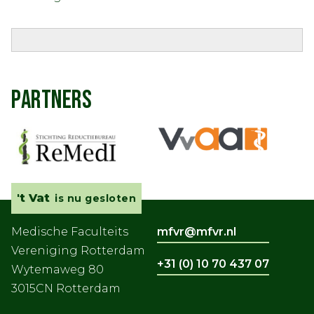
PARTNERS
't Vat
is nu gesloten
Medische Faculteits
mfvr@mfvr.nl
Vereniging Rotterdam
+31 (0) 10 70 437 07
Wytemaweg 80
3015CN Rotterdam