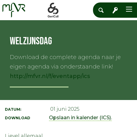
Welzijnsdag
Download de complete agenda naar je
eigen agenda via onderstaande link!
http://mfvr.nl/f/eventapp/ics
01 juni 2025
DATUM:
Opslaan in kalender (ICS).
DOWNLOAD
Lievel allemaal,