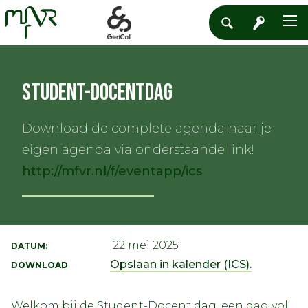
Student-docentdag
Download de complete agenda naar je
eigen agenda via onderstaande link!
http://mfvr.nl/f/eventapp/ics
22 mei 2025
DATUM:
Opslaan in kalender (ICS).
DOWNLOAD
Welkom bij de Student-Docent dag, een dag vol