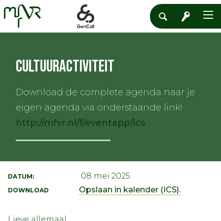
Cultuuractiviteit
Download de complete agenda naar je
eigen agenda via onderstaande link!
http://mfvr.nl/f/eventapp/ics
08 mei 2025
DATUM:
Opslaan in kalender (ICS).
DOWNLOAD
Lieve allemaal,