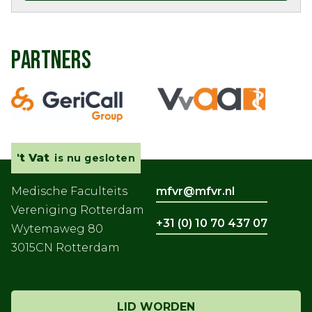
PARTNERS
't Vat
is nu gesloten
Medische Faculteits
mfvr@mfvr.nl
Vereniging Rotterdam
+31 (0) 10 70 437 07
Wytemaweg 80
3015CN Rotterdam
LID WORDEN