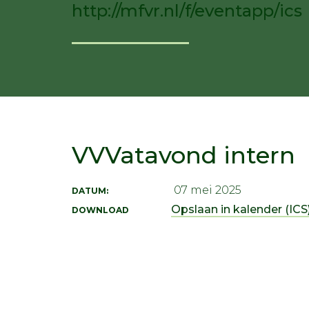
http://mfvr.nl/f/eventapp/ics
VVVatavond intern
07 mei 2025
DATUM:
Opslaan in kalender (ICS)
DOWNLOAD