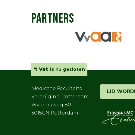
PARTNERS
't Vat
is nu gesloten
Medische Faculteits
LID WORD
Vereniging Rotterdam
Wytemaweg 80
3015CN Rotterdam