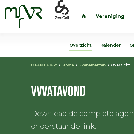
Vereniging
inloggen
Overzicht
Kalender
G
U BENT HIER:
Home
Evenementen
Overzicht
VVVatavond
Download de complete agenda
onderstaande link!