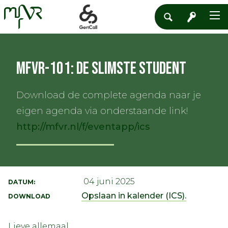
MFVR-101: De Slimste Student
Download de complete agenda naar je
eigen agenda via onderstaande link!
http://mfvr.nl/f/eventapp/ics
04 juni 2025
DATUM:
Opslaan in kalender (ICS).
DOWNLOAD
Lieve allemaal,