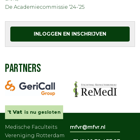
De Academiecommissie ‘24-’25
INLOGGEN EN INSCHRIJVEN
PARTNERS
't Vat
is nu gesloten
Medische Faculteits
mfvr@mfvr.nl
Vereniging Rotterdam