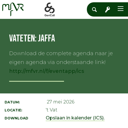
Vateten: Jaffa
Download de complete agenda naar je
eigen agenda via onderstaande link!
http://mfvr.nl/f/eventapp/ics
27 mei 2026
DATUM:
't Vat
LOCATIE:
Opslaan in kalender (ICS).
DOWNLOAD