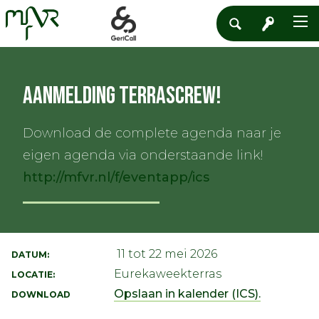
Aanmelding Terrascrew!
Download de complete agenda naar je
eigen agenda via onderstaande link!
http://mfvr.nl/f/eventapp/ics
11 tot 22 mei 2026
DATUM:
Eurekaweekterras
LOCATIE:
Opslaan in kalender (ICS).
DOWNLOAD