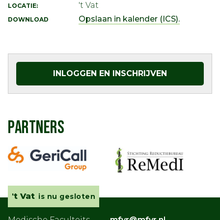
't Vat
LOCATIE:
Opslaan in kalender (ICS).
DOWNLOAD
INLOGGEN EN INSCHRIJVEN
PARTNERS
't Vat
is nu gesloten
Medische Faculteits
mfvr@mfvr.nl