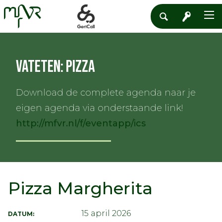
Vateten: Pizza
Download de complete agenda naar je
eigen agenda via onderstaande link!
http://mfvr.nl/f/eventapp/ics
Pizza Margherita
15 april 2026
DATUM: