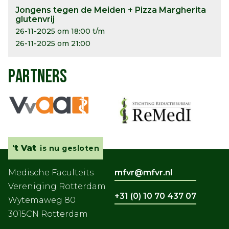
Jongens tegen de Meiden + Pizza Margherita
glutenvrij
26-11-2025 om 18:00 t/m
26-11-2025 om 21:00
PARTNERS
't Vat
is nu gesloten
Medische Faculteits
mfvr@mfvr.nl
Vereniging Rotterdam
+31 (0) 10 70 437 07
Wytemaweg 80
3015CN Rotterdam