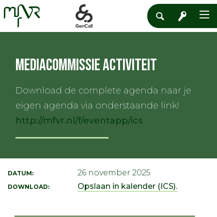
Mediacommissie activiteit
Download de complete agenda naar je
eigen agenda via onderstaande link!
http://mfvr.nl/f/eventapp/ics
26 november 2025
DATUM:
Opslaan in kalender (ICS).
DOWNLOAD: