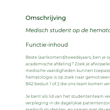
Omschrijving
Medisch student op de hemato
Functie-inhoud
Beste (aankomend)tweedejaars, ben je o
academische afdeling? Zoek je afwissele
medische vaardigheden kunnen toepasse
hematologie is op zoek naar gemotiveer
BA2 besluit 1 of 2 die ons team komen ver
Je bent als lid van het studententeam v
verpleging in de dagelijkse patiëntenzo
medisch studenten, en samen met de ver