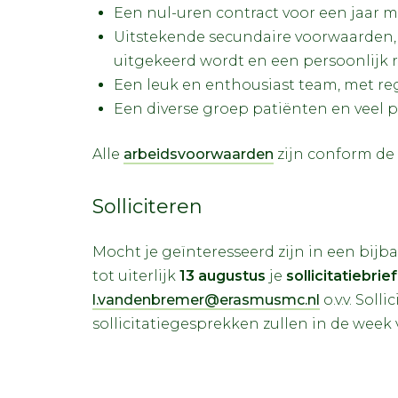
Een nul-uren contract voor een jaar m
Uitstekende secundaire voorwaarden, 
uitgekeerd wordt en een persoonlijk 
Een leuk en enthousiast team, met re
Een diverse groep patiënten en veel p
Alle
arbeidsvoorwaarden
zijn conform de 
Solliciteren
Mocht je geïnteresseerd zijn in een bij
tot uiterlijk
13 augustus
je
sollicitatiebrief
l.vandenbremer@erasmusmc.nl
o.v.v. Sol
sollicitatiegesprekken zullen in de week