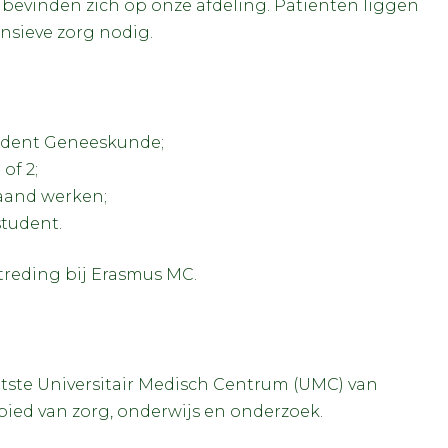
bevinden zich op onze afdeling. Patiënten liggen
nsieve zorg nodig.
udent Geneeskunde;
of 2;
maand werken;
student.
treding bij Erasmus MC.
tste Universitair Medisch Centrum (UMC) van
ied van zorg, onderwijs en onderzoek.