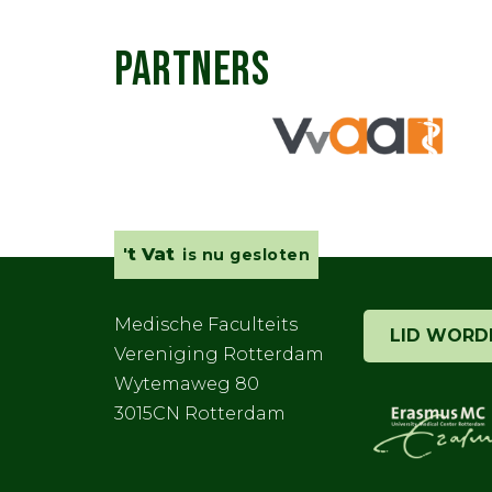
PARTNERS
't Vat
is nu gesloten
Medische Faculteits
LID WORD
Vereniging Rotterdam
Wytemaweg 80
3015CN Rotterdam