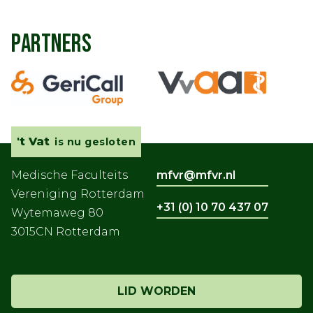
PARTNERS
't Vat
is nu gesloten
Medische Faculteits
mfvr@mfvr.nl
Vereniging Rotterdam
+31 (0) 10 70 437 07
Wytemaweg 80
3015CN Rotterdam
LID WORDEN