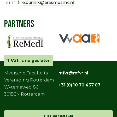
Bunnik:
e.bunnik@erasmusmc.nl
PARTNERS
't Vat
is nu gesloten
Medische Faculteits
mfvr@mfvr.nl
Vereniging Rotterdam
+31 (0) 10 70 437 07
Wytemaweg 80
3015CN Rotterdam
LID WORDEN