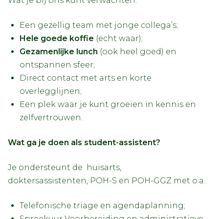
Wat je bij ons kunt verwachten:
Een gezellig team met jonge collega’s;
Hele goede koffie
(echt waar);
Gezamenlijke lunch
(ook heel goed) en
ontspannen sfeer;
Direct contact met arts en korte
overlegglijnen;
Een plek waar je kunt groeien in kennis en
zelfvertrouwen.
Wat ga je doen als student-assistent?
Je ondersteunt de huisarts,
doktersassistenten, POH-S en POH-GGZ met o.a.:
Telefonische triage en agendaplanning;
Spreekuur Voorbereiding en administratieve