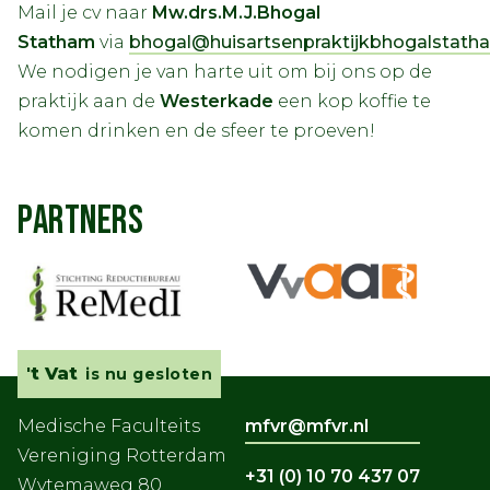
Mail je cv naar
Mw.drs.M.J.Bhogal
Statham
via
bhogal@huisartsenpraktijkbhogalstatha
We nodigen je van harte uit om bij ons op de
praktijk aan de
Westerkade
een kop koffie te
komen drinken en de sfeer te proeven!
PARTNERS
't Vat
is nu gesloten
Medische Faculteits
mfvr@mfvr.nl
Vereniging Rotterdam
+31 (0) 10 70 437 07
Wytemaweg 80