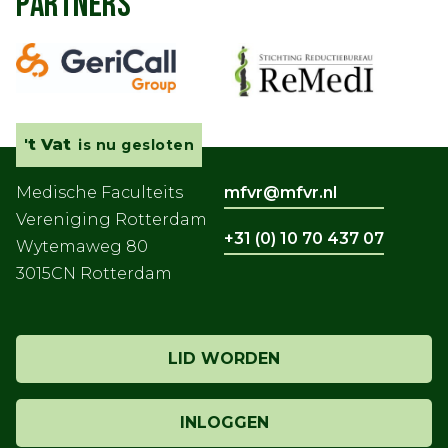
PARTNERS
't Vat
is nu gesloten
Medische Faculteits
mfvr@mfvr.nl
Vereniging Rotterdam
+31 (0) 10 70 437 07
Wytemaweg 80
3015CN Rotterdam
LID WORDEN
INLOGGEN